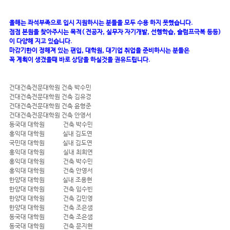
올해는 좌석부족으로 입시 지원하시는 분들을 모두 수용 하지 못했습니다.
점점 본원을 찾아주시는 목적( 전공자, 실무자 자기개발, 선행학습, 슬럼프극복 등등)
이 다양해 지고 있습니다.
마감기한이 정해져 있는 편입, 대학원, 대기업 취업을 준비하시는 분들은
꼭 계획이 생겼을때 바로 상담을 하실것을 권유드립니다.
건대건축전문대학원 건축 박수민
건대건축전문대학원 건축 김유경
건대건축전문대학원 건축 윤형준
건대건축전문대학원 건축 안영서
동국대 대학원 건축 박수민
홍익대 대학원 실내 김도연
국민대 대학원 실내 김도연
홍익대 대학원 실내 최희연
홍익대 대학원 건축 박수민
홍익대 대학원 건축 안영서
한양대 대학원 실내 조용현
한양대 대학원 건축 임수빈
한양대 대학원 건축 김민영
한양대 대학원 건축 조은샘
동국대 대학원 건축 조은샘
동국대 대학원 건축 문지현