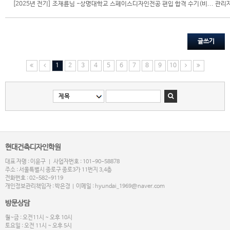
[2025년 전기] 조재륜님 -상명대학교 스페이스디자인전공 편입 합격 수기(비...
관리
글쓰기
1
2
3
4
5
6
7
8
9
10
현대건축디자인학원
대표 자명 : 이윤구 | 사업자번호 : 101-90-58878
주소 : 서울특별시 종로구 종로3가 11번지 3,4층
전화번호 : 02-582-9119
개인정보관리책임자 : 박은경 | 이메일 : hyundai_1969@naver.com
방문상담
월~금 : 오전11시 ~ 오후 10시
토요일 : 오전 11시 ~ 오후 5시