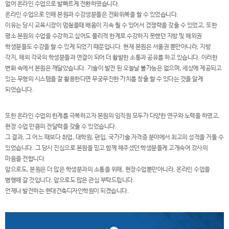
없어 온라인 수업으로 발빠르게 전환하였습니다.
온라인 수업으로 인해 본원과 수강생분들은 전화위복을 할 수 있었습니다.
이유는 당시 교육시장이 멈췄을때 배움이 지속 될 수 있어서 경쟁력을 갖출 수 있었고, 또한
평소 본원의 수업을 수강하고 싶어도 물리적 한계로 수강하지 못했던 지방 및 해외권
학생분들도 수강을 할 수 있게 되었기 때문입니다. 현재 본원은 서울권 뿐만아니라, 지방
각지, 해외 각국의 학생분들과 연결이 되어 더 활발한 소통과 공유를 하고 있습니다. 이러한
변화 속에서 본원은 깨달았습니다. 기술이 발전 된 오늘날 불가능은 없으며, 세상에 제공되고
있는 무형의 시스템을 잘 활용한다면 무궁무진한 가치를 창출 할 수 있다는 것을 알게
되었습니다.
또한 온라인 수업의 한계를 극복하고자 본원의 임직원 모두가 다양한 연구와 노력을 하였고,
현장 수업 만큼의 전달력을 갖출 수 있었습니다.
그 결과, 그 어느 때보다 취업, 대학원, 편입, 국가기술 자격증 분야에서 최고의 성적을 거둘 수
있었습니다. 그 당시 진심으로 본원을 믿고 함께 해주셨던 학생분들게 고개숙여 감사의
마음을 전합니다.
앞으로도, 본원은 더 많은 학생분과의 소통을 위해, 현장수업뿐만아니라, 온라인 수업을
병행해 갈 것입니다. 앞으로도 많은 관심 부탁드립니다.
언제나 발전하는 현대건축디자인학원이 되겠습니다.