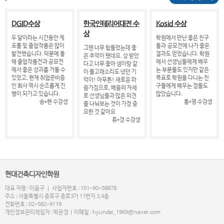
DGID수상
한국인테리어대전 수
Kosid 수상
상
두 달이라는 시간동안 제
학원에서 만난 좋은 친구
포폴 및 졸업작품은 많이
들과 공모전에 나가 좋은
그땐 너무 힘들었는데 좋
발전했습니다. 덕분에 올
결과도 얻었습니다. 학원
은 추억이 됐네요. 상 받았
해 졸업작품전과 공모전
에서 선생님들에게 배우
다고 너무 좋아 샘이랑 같
에서 좋은 성과를 거둘 수
는 부분들도 있지만 같은
이 돌고래소리도 냈던 기
있었고, 현재 취업준비중
목표로 학원을 다니는 친
억이! 아무튼! 새로운 마
인 회사 역시 순조롭게 진
구들에게 배우는 점들도
음가짐으로, 배움의 자세
행이 되가고 있습니다.
많았습니다.
로 선생님들과 많은 의견
송*현 수강생
홍*영 수강생
을 나눠보는 것이 가장 중
요한 것 같아요
류*경 수강생
현대건축디자인학원
대표 자명 : 이윤구 | 사업자번호 : 101-90-58878
주소 : 서울특별시 종로구 종로3가 11번지 3,4층
전화번호 : 02-582-9119
개인정보관리책임자 : 박은경 | 이메일 : hyundai_1969@naver.com