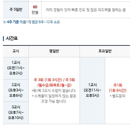
60
주 5일반
이미 경험이 있어 빠른 진도 및 많은 피드백을 원하는 분
만원
※
4주 기준
작품1개 평균 8주~12주 소요
시간표
교시
평일반
토요일반
1교시
(오전11시~
오후2시)
주 3회 (1회 3시간) / 주 5회
2교시
1교시
(월수금/화목토/월~금)
주1회
(오후3시~
(오전11시~
*화/목 3교시 수업이 없습니다.
(1회 6시간)
오후6시)
오후5시)
* 스케줄이 일정하지 않는 분은
* 별도문의
조정 가능 합니다.
3교시
(오후7시~
오후10시)