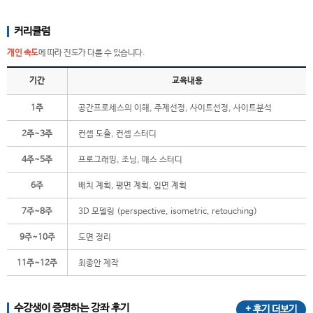
커리큘럼
개인 속도
에 따라 진도가 다를 수 있습니다.
기간
교육내용
1주
공간프로세스의 이해, 주제선정, 사이트선정, 사이트분석
2주~3주
컨셉 도출, 컨셉 스터디
4주~5주
프로그래밍, 조닝, 매스 스터디
6주
배치 계획, 평면 계획, 입면 계획
7주~8주
3D 모델링 (perspective, isometric, retouching)
9주~10주
도면 정리
11주~12주
최종안 제작
수강생이 증명하는 강좌 후기
+ 후기 더보기