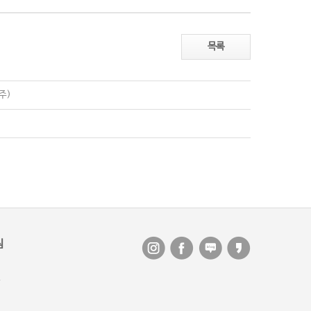
목록
주)
침
부