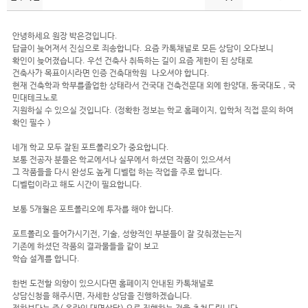
안녕하세요 원장 박은경입니다.
답글이 늦어져서 진심으로 죄송합니다. 요즘 카톡채널로 모든 상담이 오다보니
확인이 늦어졌습니다. 우선 건축사 취득하는 길이 요즘 제한이 된 상태로
건축사가 목표이시라면 인증 건축대학원 나오셔야 합니다.
현재 건축학과 학부를졸업한 상태라서 건국대 건축전문대 외에 한양대, 동국대도 , 국
민대테크노로
지원하실 수 있으실 것입니다. (정확한 정보는 학교 홈페이지, 입학처 직접 문의 하여
확인 필수 )
네개 학교 모두 잘된 포트폴리오가 중요합니다.
보통 전공자 분들은 학교에서나 실무에서 하셨던 작품이 있으셔서
그 작품들을 다시 완성도 높게 디벨럽 하는 작업을 주로 합니다.
디벨럽이라고 해도 시간이 필요합니다.
보통 5개월은 포트폴리오에 투자를 해야 합니다.
포트폴리오 들어가시기전, 기술, 성향적인 부분들이 잘 갖춰졌는는지
기존에 하셨던 작품의 결과물들을 같이 보고
학습 설계를 합니다.
한번 도전할 의향이 있으시다면 홈페이지 안내된 카톡채널로
상담신청을 해주시면, 자세한 상담을 진행하겠습니다.